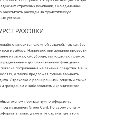
 отличается по сумме, которая возмещается при
 надежных страховых компаний, Объединенный
о рассчитать расходы на туристическую
ные условия.
УРСТРАХОВКИ
нлайн становится сложной задачей, так как без
иться в выборе. Например, при желании провести
тание на лыжах, сноуборде, мотоциклах, прыжок
 определенными дополнительными функциями.
 погасит потраченные на лечение средства. Наши
нкостях, а также предложат лучшие варианты
отдыха. Страховка с расширенными опциями также
 и гражданам с заболеваниями хронического
 обязательном порядке нужно оформлять
под названием Green Card. По своему опыту
оформить полис даже в те страны, где этого