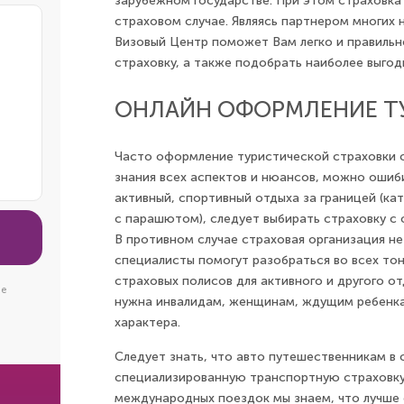
зарубежном государстве. При этом страховка
страховом случае. Являясь партнером многих
Визовый Центр поможет Вам легко и правильн
страховку, а также подобрать наиболее выгод
ОНЛАЙН ОФОРМЛЕНИЕ Т
Часто оформление туристической страховки о
знания всех аспектов и нюансов, можно ошиб
активный, спортивный отдыха за границей (ка
с парашютом), следует выбирать страховку с
В противном случае страховая организация не
специалисты помогут разобраться во всех то
страховых полисов для активного и другого 
ие
нужна инвалидам, женщинам, ждущим ребенка
характера.
Следует знать, что авто путешественникам в
специализированную транспортную страховку 
международных поездок мы знаем, что лучше 