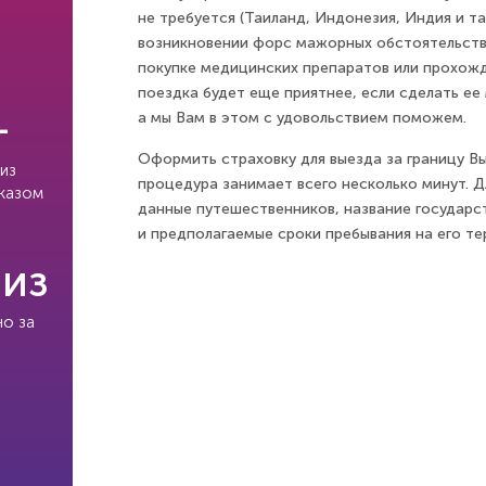
не требуется (Таиланд, Индонезия, Индия и та
возникновении форс мажорных обстоятельств
покупке медицинских препаратов или прохожд
поездка будет еще приятнее, если сделать е
+
а мы Вам в этом с удовольствием поможем.
Оформить страховку для выезда за границу Вы
из
процедура занимает всего несколько минут. 
тказом
данные путешественников, название государст
и предполагаемые сроки пребывания на его те
виз
но за