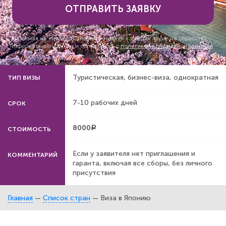
ОТПРАВИТЬ ЗАЯВКУ
Нажимая на кнопку «Отправить заявку» я даю согласие на обработку
персональных данных и соглашаюсь с
политикой конфиденциальности
Туристическая, бизнес-виза, однократная
ТИП ВИЗЫ
7-10 рабочих дней
СРОК
8000
a
СТОИМОСТЬ
Если у заявителя нет приглашения и
КОММЕНТАРИЙ
гаранта, включая все сборы, без личного
присутствия
Главная
—
Список стран
—
Виза в Японию