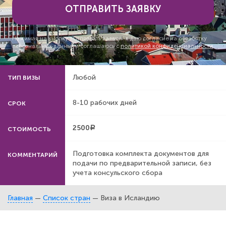
ОТПРАВИТЬ ЗАЯВКУ
Нажимая на кнопку «Отправить заявку» я даю согласие на обработку
персональных данных и соглашаюсь с
политикой конфиденциальности
Любой
ТИП ВИЗЫ
8-10 рабочих дней
СРОК
2500
a
СТОИМОСТЬ
Подготовка комплекта документов для
КОММЕНТАРИЙ
подачи по предварительной записи, без
учета консульского сбора
Главная
—
Список стран
—
Виза в Исландию