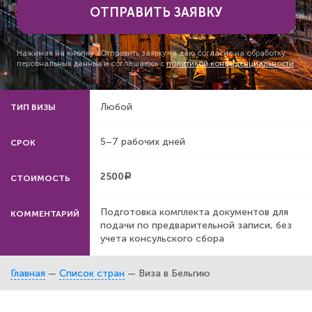
ОТПРАВИТЬ ЗАЯВКУ
Нажимая на кнопку «Отправить заявку» я даю согласие на обработку
персональных данных и соглашаюсь с
политикой конфиденциальности
Любой
ТИП ВИЗЫ
5–7 рабочих дней
СРОК
2500
a
СТОИМОСТЬ
Подготовка комплекта документов для
КОММЕНТАРИЙ
подачи по предварительной записи, без
учета консульского сбора
Главная
—
Список стран
—
Виза в Бельгию